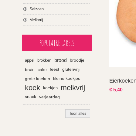
Seizoen
Melkvrij
POPULAIRE LABELS
brood
appel
brokken
broodje
bruin
cake
feest
glutenvrij
grote koeken
kleine koekjes
Eierkoeken 
koek
melkvrij
koekjes
€ 5,40
snack
verjaardag
Toon alles