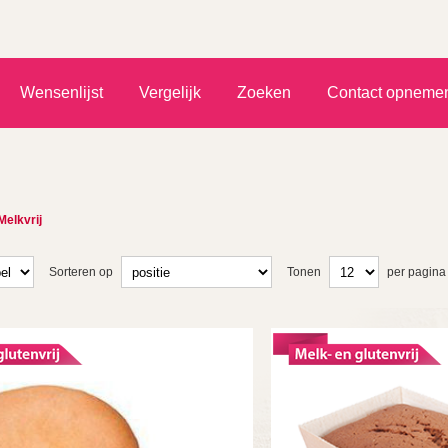
)
Wensenlijst
Vergelijk
Zoeken
Contact opneme
Melkvrij
Sorteren op
Tonen
per pagina