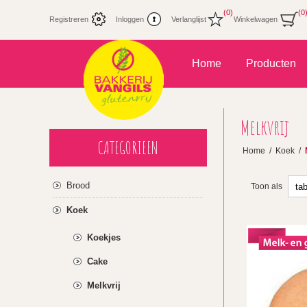
(0)
(0
Registreren
Inloggen
Verlanglijst
Winkelwagen
Home
Producten
Melkvrij
CATEGORIEEN
Home
/
Koek
/
Brood
Toon als
Koek
Koekjes
Cake
Melkvrij