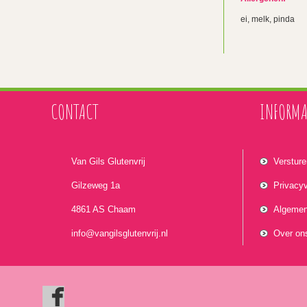
ei, melk, pinda
CONTACT
INFORMA
Van Gils Glutenvrij
Versture
Gilzeweg 1a
Privacyv
4861 AS Chaam
Algemen
info@vangilsglutenvrij.nl
Over on