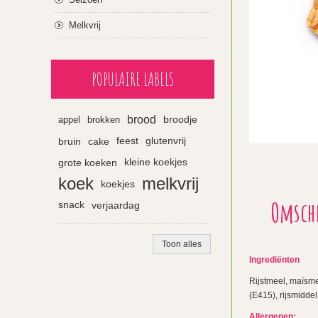
Melkvrij
POPULAIRE LABELS
brood
appel
brokken
broodje
bruin
cake
feest
glutenvrij
grote koeken
kleine koekjes
koek
melkvrij
koekjes
Omsch
snack
verjaardag
Toon alles
Ingrediënten
Rijstmeel, maïsm
(E415), rijsmiddel
Allergenen: