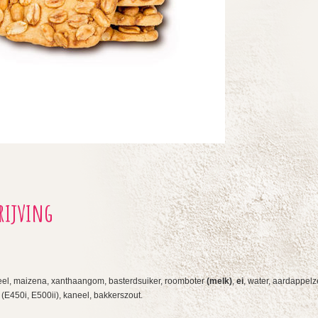
rijving
eel, maizena, xanthaangom, basterdsuiker, roomboter
(melk)
,
ei
, water, aardappel
 (E450i, E500ii), kaneel, bakkerszout.