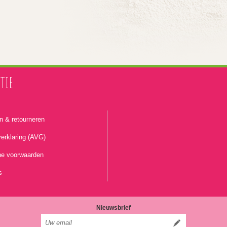
TIE
n & retourneren
erklaring (AVG)
e voorwaarden
s
Nieuwsbrief