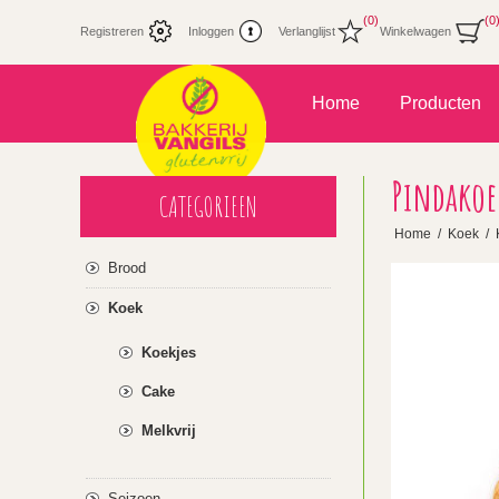
(0)
(0
Registreren
Inloggen
Verlanglijst
Winkelwagen
Home
Producten
Pindakoek
CATEGORIEEN
Home
/
Koek
/
Brood
Koek
Koekjes
Cake
Melkvrij
Seizoen