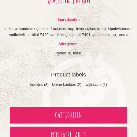
Ingrediënten
suiker,
amandelen
, glucose-fructosestroop, invertsuikerstroop,
kipeiwit
poeder,
melk
eiwit, sorbitol E420, verdikkingsmiddel E401, glucosestroop, aroma
Allergenen:
Noten, ei, melk
Product labels
koekjes
(3)
,
kleine koekjes
(2)
,
twijfelaars
(1)
CATEGORIEEN
POPULAIRE LABELS