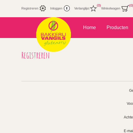
(0)
(0
Registreren
Inloggen
Verlanglijst
Winkelwagen
Home
Producten
Registreren
Ge
Voo
Acht
E-mai