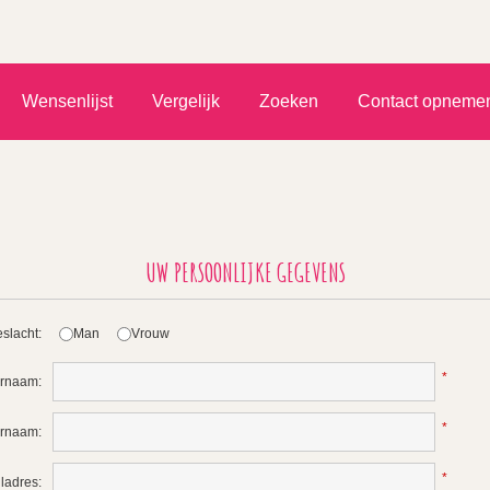
)
Wensenlijst
Vergelijk
Zoeken
Contact opneme
UW PERSOONLIJKE GEGEVENS
slacht:
Man
Vrouw
*
rnaam:
*
ernaam:
*
ladres: