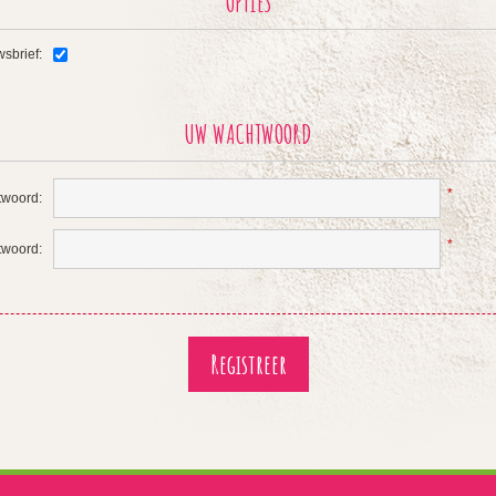
OPTIES
sbrief:
UW WACHTWOORD
*
woord:
*
twoord: